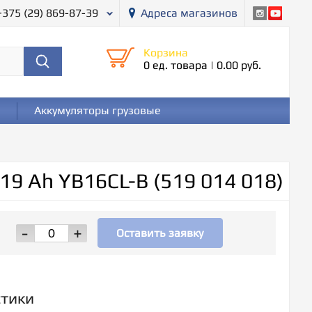
+375 (29) 869-87-39
Адреса магазинов
Корзина
0 ед. товара
|
0.00 руб.
Аккумуляторы грузовые
9 Ah YB16CL-B (519 014 018)
-
+
Оставить заявку
стики