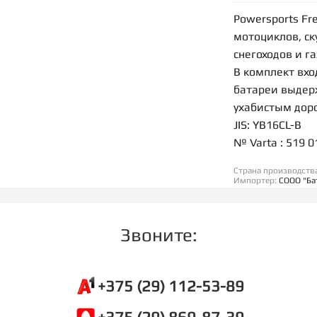
Powersports Fr
мотоциклов, ск
снегоходов и г
В комплект вхо
батареи выдер
ухабистым доро
JIS: YB16CL-B
№ Varta : 519 0
Страна производств
Импортер:
СООО "Ба
Звоните:
+375 (29) 112-53-89