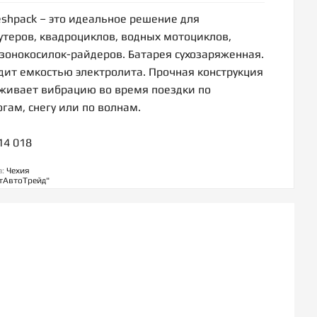
eshpack – это идеальное решение для
утеров, квадроциклов, водных мотоциклов,
азонокосилок-райдеров. Батарея сухозаряженная.
дит емкостью электролита. Прочная конструкция
живает вибрацию во время поездки по
гам, снегу или по волнам.
14 018
а:
Чехия
тАвтоТрейд"