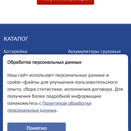
КАТАЛОГ
Батарейки
Аккумуляторы грузовые
Аккумуляторы
Аккумуляторы
Обработка персональных данных
автомобильные
мотоциклетные
Наш сайт использует персональные данные и
cookie–файлы для улучшения пользовательского
Полная версия сайта
опыта, сбора статистики, исполнения договора. Для
получения более подробной информации
ознакомьтесь с
Политикой обработки
персональных данных
.
ООО "500 Ампер". ул. Советская, 74, 220431, Минская обл.,
Вилейский р-н, д. Илья, УНП 691168121
Дата включения сведений об интернет-магазине в Торговый
реестр Республики Беларусь 15.01.2026, № регистрации 766512
Понятно