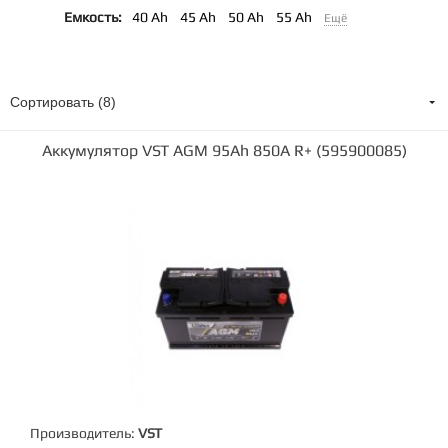
Емкость:
40 Ah
45 Ah
50 Ah
55 Ah
Ещё
Сортировать (8)
Аккумулятор VST AGM 95Ah 850A R+ (595900085)
Производитель:
VST