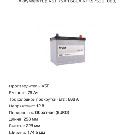
Аккумулятор VST 75Ah 680A R+ (575301068)
Производитель:
VST
Емкость:
75 Ач
Ток холодной прокрутки (EN):
680 А
Напряжение:
12 В
Полярность:
Обратная (EURO)
Длина:
258 мм
Высота:
223 мм
Ширина:
174.5 мм