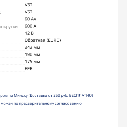
VST
VST
:
60 Ач
600 А
рокрутки
12 В
Обратная (EURO)
242 мм
190 мм
175 мм
EFB
ером по Минску (Доставка от 250 руб. БЕСПЛАТНО)
можен по предварительному согласованию