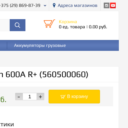
+375 (29) 869-87-39
Адреса магазинов
Корзина
0 ед. товара
|
0.00 руб.
Аккумуляторы грузовые
h 600A R+ (560500060)
-
+
В корзину
б.
стики