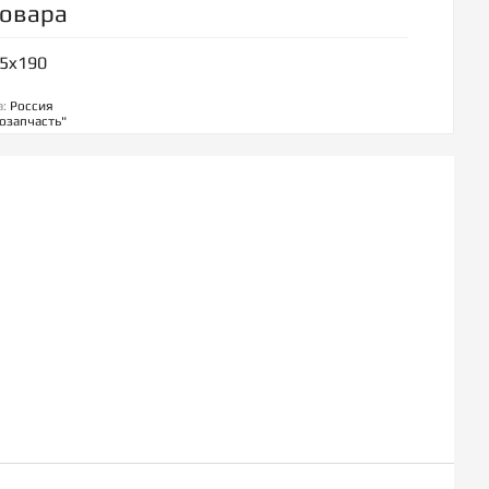
товара
75x190
а:
Россия
озапчасть"