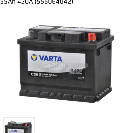
55Ah 420A (555064042)