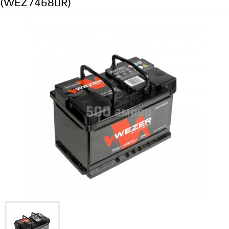
(WEZ74680R)