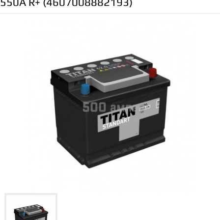
550A R+ (4607008882193)