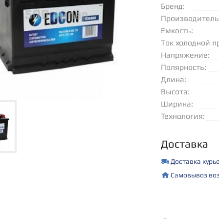
Бренд:
Производитель
Емкость:
Ток холодной п
(EN):
Напряжение:
Полярность:
Длина:
Высота:
Ширина:
Технология:
Доставка
Доставка курь
Самовывоз воз