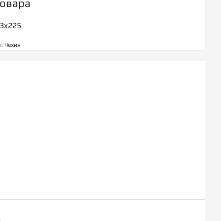
товара
73x225
а:
Чехия