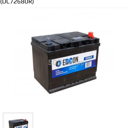
(DC72680R)