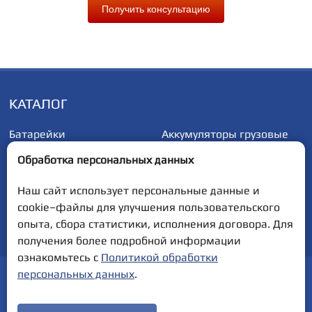
Получить консультацию
КАТАЛОГ
Батарейки
Аккумуляторы грузовые
Аккумуляторы
Аккумуляторы
Обработка персональных данных
автомобильные
мотоциклетные
Наш сайт использует персональные данные и
cookie–файлы для улучшения пользовательского
Полная версия сайта
опыта, сбора статистики, исполнения договора. Для
получения более подробной информации
ознакомьтесь с
Политикой обработки
персональных данных
.
ООО "500 Ампер". ул. Советская, 74, 220431, Минская обл.,
Вилейский р-н, д. Илья, УНП 691168121
Дата включения сведений об интернет-магазине в Торговый