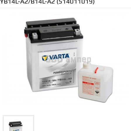
YB14L-A2/B14L-A2 (514011019)